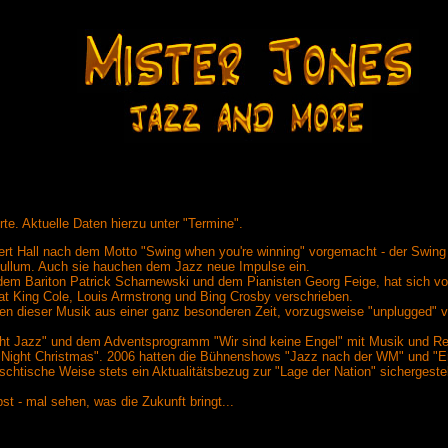
te. Aktuelle Daten hierzu unter "Termine".
bert Hall nach dem Motto "Swing when you're winning" vorgemacht - der Swing 
ullum. Auch sie hauchen dem Jazz neue Impulse ein.
dem Bariton Patrick Scharnewski und dem Pianisten Georg Feige, hat sich 
Nat King Cole, Louis Armstrong und Bing Crosby verschrieben.
en dieser Musik aus einer ganz besonderen Zeit, vorzugsweise "unplugged" vor
Jazz" und dem Adventsprogramm "Wir sind keine Engel" mit Musik und Rezita
 Night Christmas". 2006 hatten die Bühnenshows "Jazz nach der WM" und "Er
schtische Weise stets ein Aktualitätsbezug zur "Lage der Nation" sichergestel
st - mal sehen, was die Zukunft bringt...