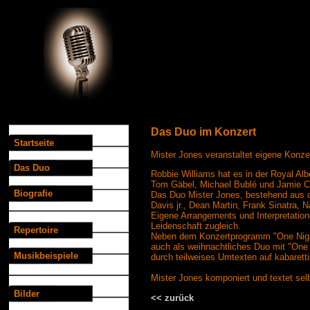
Das Duo im Konzert
Startseite
Mister Jones veranstaltet eigene Konzer
Das Duo
Robbie Williams hat es in der Royal Al
Tom Gäbel, Michael Bublé und Jamie C
Biografie
Das Duo Mister Jones, bestehend aus 
Davis jr., Dean Martin, Frank Sinatra, 
Eigene Arrangements und Interpretation
Leidenschaft zugleich.
Repertoire
Neben dem Konzertprogramm "One Night 
auch als weihnachtliches Duo mit "One
Musikbeispiele
durch teilweises Umtexten auf kabaretti
Mister Jones komponiert und textet selb
Bilder
<< zurück